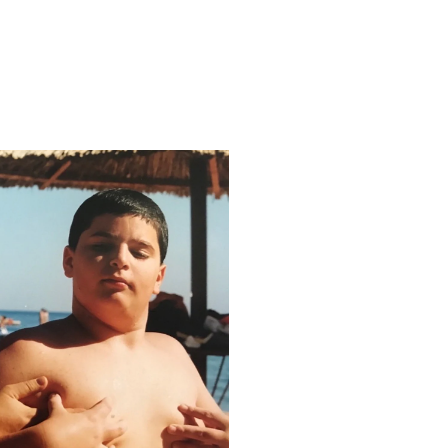
t   -